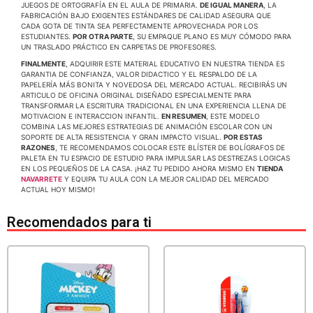
JUEGOS DE ORTOGRAFÍA EN EL AULA DE PRIMARIA.
DE IGUAL MANERA
, LA
FABRICACIÓN BAJO EXIGENTES ESTÁNDARES DE CALIDAD ASEGURA QUE
CADA GOTA DE TINTA SEA PERFECTAMENTE APROVECHADA POR LOS
ESTUDIANTES.
POR OTRA PARTE
, SU EMPAQUE PLANO ES MUY CÓMODO PARA
UN TRASLADO PRÁCTICO EN CARPETAS DE PROFESORES.
FINALMENTE
, ADQUIRIR ESTE MATERIAL EDUCATIVO EN NUESTRA TIENDA ES
GARANTIA DE CONFIANZA, VALOR DIDACTICO Y EL RESPALDO DE LA
PAPELERÍA MÁS BONITA Y NOVEDOSA DEL MERCADO ACTUAL. RECIBIRÁS UN
ARTICULO DE OFICINA ORIGINAL DISEÑADO ESPECIALMENTE PARA
TRANSFORMAR LA ESCRITURA TRADICIONAL EN UNA EXPERIENCIA LLENA DE
MOTIVACION E INTERACCION INFANTIL.
EN RESUMEN
, ESTE MODELO
COMBINA LAS MEJORES ESTRATEGIAS DE ANIMACIÓN ESCOLAR CON UN
SOPORTE DE ALTA RESISTENCIA Y GRAN IMPACTO VISUAL.
POR ESTAS
RAZONES
, TE RECOMENDAMOS COLOCAR ESTE BLÍSTER DE BOLÍGRAFOS DE
PALETA EN TU ESPACIO DE ESTUDIO PARA IMPULSAR LAS DESTREZAS LOGICAS
EN LOS PEQUEÑOS DE LA CASA. ¡HAZ TU PEDIDO AHORA MISMO EN
TIENDA
NAVARRETE
Y EQUIPA TU AULA CON LA MEJOR CALIDAD DEL MERCADO
ACTUAL HOY MISMO!
Recomendados para ti