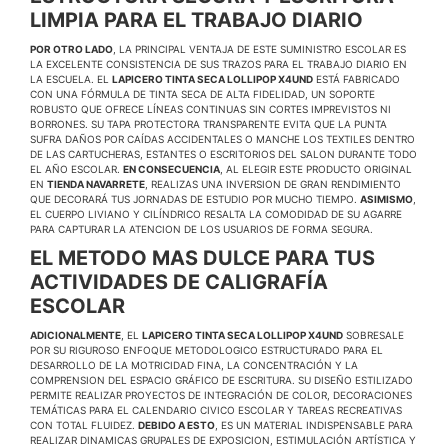
LIMPIA PARA EL TRABAJO DIARIO
POR OTRO LADO
, LA PRINCIPAL VENTAJA DE ESTE SUMINISTRO ESCOLAR ES
LA EXCELENTE CONSISTENCIA DE SUS TRAZOS PARA EL TRABAJO DIARIO EN
LA ESCUELA. EL
LAPICERO TINTA SECA LOLLIPOP X4UND
ESTÁ FABRICADO
CON UNA FÓRMULA DE TINTA SECA DE ALTA FIDELIDAD, UN SOPORTE
ROBUSTO QUE OFRECE LÍNEAS CONTINUAS SIN CORTES IMPREVISTOS NI
BORRONES. SU TAPA PROTECTORA TRANSPARENTE EVITA QUE LA PUNTA
SUFRA DAÑOS POR CAÍDAS ACCIDENTALES O MANCHE LOS TEXTILES DENTRO
DE LAS CARTUCHERAS, ESTANTES O ESCRITORIOS DEL SALON DURANTE TODO
EL AÑO ESCOLAR.
EN CONSECUENCIA
, AL ELEGIR ESTE PRODUCTO ORIGINAL
EN
TIENDA NAVARRETE
, REALIZAS UNA INVERSION DE GRAN RENDIMIENTO
QUE DECORARÁ TUS JORNADAS DE ESTUDIO POR MUCHO TIEMPO.
ASIMISMO
,
EL CUERPO LIVIANO Y CILÍNDRICO RESALTA LA COMODIDAD DE SU AGARRE
PARA CAPTURAR LA ATENCION DE LOS USUARIOS DE FORMA SEGURA.
EL METODO MAS DULCE PARA TUS
ACTIVIDADES DE CALIGRAFÍA
ESCOLAR
ADICIONALMENTE
, EL
LAPICERO TINTA SECA LOLLIPOP X4UND
SOBRESALE
POR SU RIGUROSO ENFOQUE METODOLOGICO ESTRUCTURADO PARA EL
DESARROLLO DE LA MOTRICIDAD FINA, LA CONCENTRACIÓN Y LA
COMPRENSION DEL ESPACIO GRÁFICO DE ESCRITURA. SU DISEÑO ESTILIZADO
PERMITE REALIZAR PROYECTOS DE INTEGRACIÓN DE COLOR, DECORACIONES
TEMÁTICAS PARA EL CALENDARIO CIVICO ESCOLAR Y TAREAS RECREATIVAS
CON TOTAL FLUIDEZ.
DEBIDO A ESTO
, ES UN MATERIAL INDISPENSABLE PARA
REALIZAR DINAMICAS GRUPALES DE EXPOSICION, ESTIMULACIÓN ARTÍSTICA Y