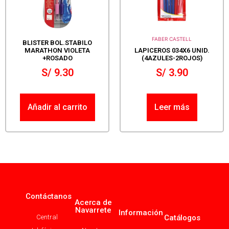
FABER CASTELL
BLISTER BOL.STABILO
MARATHON VIOLETA
LAPICEROS 034X6 UNID.
+ROSADO
(4AZULES-2ROJOS)
S/
9.30
S/
3.90
Añadir al carrito
Leer más
Contáctanos
Acerca de
Navarrete
Información
Central
Catálogos