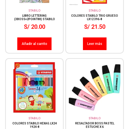
STABILO
STABILO
LIBRO LETTERING
COLORES STABILO TRIO GRUESO
(3BOSS+2POINT88) STABILO
LX12 396-8
S/
20.00
S/
21.50
Añadir al carrito
Leer más
STABILO
STABILO
COLORES STABILO HEXAG.LX24
RESALTADOR BOSS PASTEL
1924-8
ESTUCHE X 6