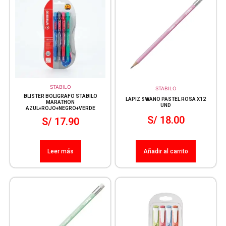
STABILO
STABILO
BLISTER BOLIGRAFO STABILO
LAPIZ SWANO PASTEL ROSA X12
MARATHON
UND
AZUL+ROJO+NEGRO+VERDE
S/
18.00
S/
17.90
Leer más
Añadir al carrito