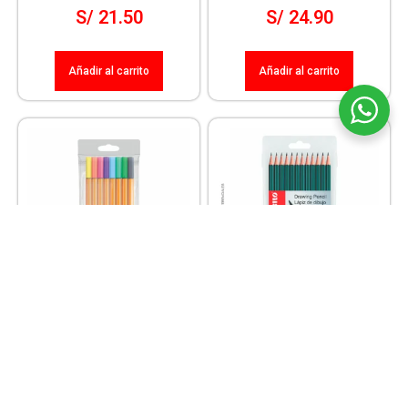
S/
21.50
S/
24.90
Añadir al carrito
Añadir al carrito
STABILO
STABILO
POINT 88 FINE PASTEL ESTX8 (88/8-
LAPIZ TEKNICO “OTHELLLO 282”
01)
ESTX12
S/
26.90
S/
29.50