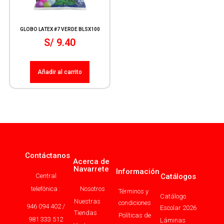
GLOBO LATEX #7 VERDE BLSX100
S/
9.40
Añadir al carrito
Contáctanos
Acerca de
Navarrete
Información
Central
Catálogos
telefónica :
Nosotros
Términos y
Catálogo
Nuestras
condiciones
946 094 402 /
Escolar 2026
Tiendas
Políticas de
981 333 512
Láminas