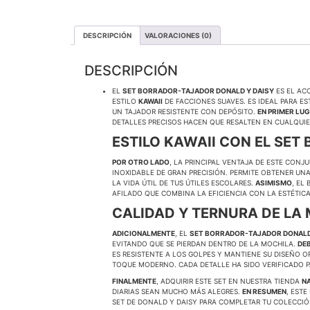
DESCRIPCIÓN
VALORACIONES (0)
DESCRIPCIÓN
EL
SET BORRADOR-TAJADOR DONALD Y DAISY
ES EL AC
ESTILO
KAWAII
DE FACCIONES SUAVES. ES IDEAL PARA E
UN TAJADOR RESISTENTE CON DEPÓSITO.
EN PRIMER LU
DETALLES PRECISOS HACEN QUE RESALTEN EN CUALQUIE
ESTILO KAWAII CON EL SE
POR OTRO LADO
, LA PRINCIPAL VENTAJA DE ESTE CONJ
INOXIDABLE DE GRAN PRECISIÓN. PERMITE OBTENER UN
LA VIDA ÚTIL DE TUS ÚTILES ESCOLARES.
ASIMISMO
, EL
AFILADO QUE COMBINA LA EFICIENCIA CON LA ESTÉTIC
CALIDAD Y TERNURA DE LA
ADICIONALMENTE
, EL
SET BORRADOR-TAJADOR DONALD
EVITANDO QUE SE PIERDAN DENTRO DE LA MOCHILA.
DEB
ES RESISTENTE A LOS GOLPES Y MANTIENE SU DISEÑO OR
TOQUE MODERNO. CADA DETALLE HA SIDO VERIFICADO P
FINALMENTE
, ADQUIRIR ESTE SET EN NUESTRA TIENDA
N
DIARIAS SEAN MUCHO MÁS ALEGRES.
EN RESUMEN
, EST
SET DE DONALD Y DAISY PARA COMPLETAR TU COLECCIÓ