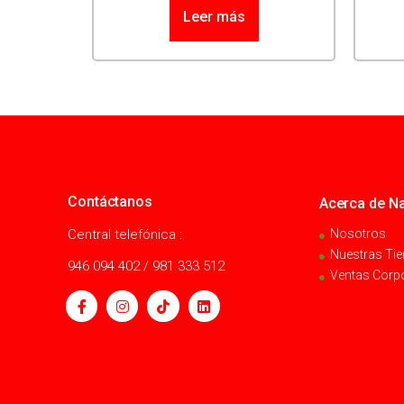
Leer más
Contáctanos
Acerca de Na
Central telefónica :
Nosotros
Nuestras Ti
946 094 402 / 981 333 512
Ventas Corp