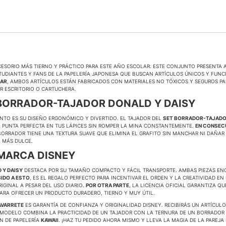
CESORIO MÁS TIERNO Y PRÁCTICO PARA ESTE AÑO ESCOLAR. ESTE CONJUNTO PRESENTA 
STUDIANTES Y FANS DE LA PAPELERÍA JAPONESA QUE BUSCAN ARTÍCULOS ÚNICOS Y FUNCI
GAR
, AMBOS ARTÍCULOS ESTÁN FABRICADOS CON MATERIALES NO TÓXICOS Y SEGUROS PA
R ESCRITORIO O CARTUCHERA.
T BORRADOR-TAJADOR DONALD Y DAISY
UNTO ES SU DISEÑO ERGONÓMICO Y DIVERTIDO. EL TAJADOR DEL
SET BORRADOR-TAJADO
A PUNTA PERFECTA EN TUS LÁPICES SIN ROMPER LA MINA CONSTANTEMENTE.
EN CONSEC
 BORRADOR TIENE UNA TEXTURA SUAVE QUE ELIMINA EL GRAFITO SIN MANCHAR NI DAÑAR 
A MÁS DULCE.
 MARCA DISNEY
 Y DAISY
DESTACA POR SU TAMAÑO COMPACTO Y FÁCIL TRANSPORTE. AMBAS PIEZAS E
IDO A ESTO
, ES EL REGALO PERFECTO PARA INCENTIVAR EL ORDEN Y LA CREATIVIDAD E
IGINAL A PESAR DEL USO DIARIO.
POR OTRA PARTE
, LA LICENCIA OFICIAL GARANTIZA 
ARA OFRECER UN PRODUCTO DURADERO, TIERNO Y MUY ÚTIL.
AVARRETE
ES GARANTÍA DE CONFIANZA Y ORIGINALIDAD DISNEY. RECIBIRÁS UN ARTÍCU
E MODELO COMBINA LA PRACTICIDAD DE UN TAJADOR CON LA TERNURA DE UN BORRADO
N DE PAPELERÍA
KAWAII
. ¡HAZ TU PEDIDO AHORA MISMO Y LLEVA LA MAGIA DE LA PAREJA