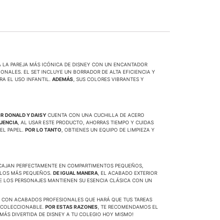
A LA PAREJA MÁS ICÓNICA DE DISNEY CON UN ENCANTADOR
ONALES. EL SET INCLUYE UN BORRADOR DE ALTA EFICIENCIA Y
RA EL USO INFANTIL.
ADEMÁS
, SUS COLORES VIBRANTES Y
R DONALD Y DAISY
CUENTA CON UNA CUCHILLA DE ACERO
UENCIA
, AL USAR ESTE PRODUCTO, AHORRAS TIEMPO Y CUIDAS
EL PAPEL.
POR LO TANTO
, OBTIENES UN EQUIPO DE LIMPIEZA Y
NCAJAN PERFECTAMENTE EN COMPARTIMENTOS PEQUEÑOS,
N LOS MÁS PEQUEÑOS.
DE IGUAL MANERA
, EL ACABADO EXTERIOR
QUE LOS PERSONAJES MANTIENEN SU ESENCIA CLÁSICA CON UN
LO CON ACABADOS PROFESIONALES QUE HARÁ QUE TUS TAREAS
R COLECCIONABLE.
POR ESTAS RAZONES
, TE RECOMENDAMOS EL
 MÁS DIVERTIDA DE DISNEY A TU COLEGIO HOY MISMO!