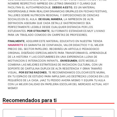
NOMBRE RESPECTIVO IMPRESO EN LETRAS GRANDES Y CLARAS QUE
FACILITAN EL AUTOAPRENDIZAJE.
DEBIDO A ESTO
, ES UN MATERIAL
INDISPENSABLE PARA REALIZAR DINAMICAS GRUPALES EN FECHAS FESTIVAS,
TALLERES SOBRE NUTRICION REGIONAL Y EXPOSICIONES DE CIENCIAS
SOCIALES EN EL AULA.
DE IGUAL MANERA
, LA IMPRESION DE ALTA
DEFINICION ASEGURA QUE CADA DETALLE GASTRONOMICO SEA
PERFECTAMENTE LEGIBLE DESDE CUALQUIER DISTANCIA POR LOS
ESTUDIANTES.
POR OTRA PARTE
, SU FORMATO ESTANDAR ES MUY LIVIANO
PARA UN TRASLADO COMODO EN CARPETAS DE PROFESORES.
FINALMENTE
, ADQUIRIR ESTE MATERIAL EDUCATIVO EN NUESTRA TIENDA
NAVARRETE
ES GARANTIA DE CONFIANZA, VALOR DIDACTICO Y EL MEJOR
PRECIO DEL SECTOR PAPELERO. RECIBIRÁS UN ARTICULO PEDAGOGICO
ORIGINAL DISEÑADO ESPECIALMENTE PARA TRANSFORMAR EL APRENDIZAJE
DE LA HISTORIA Y LAS COSTUMBRES EN UNA EXPERIENCIA LLENA DE
MOTIVACION E INTERACCION INFANTIL.
EN RESUMEN
, ESTE MODELO
COMBINA LAS MEJORES ESTRATEGIAS DE INICIACION CULTURAL CON UN
SOPORTE DE CARTULINA DUPLEX DE ALTA RESISTENCIA Y GRAN TAMAÑO
VISUAL.
POR ESTAS RAZONES
, TE RECOMENDAMOS COLOCAR ESTE MURAL
EN TU ESPACIO DE ESTUDIO PARA IMPULSAR LAS DESTREZAS LOGICAS EN LOS
PEQUEÑOS DE LA CASA. ¡HAZ TU PEDIDO AHORA MISMO Y EQUIPA TU AULA
CON LA MEJOR CALIDAD EN PAPELERIA ESCOLAR DEL MERCADO ACTUAL HOY
MISMO!
Recomendados para ti