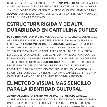
GENERAL EN LA COMODIDAD DEL HOGAR.
EN PRIMER LUGAR
, LOS GRAFICOS
CLAROS AYUDAN A QUE LOS ESTUDIANTES IDENTIFIQUEN PLATOS COMO EL
JUANE, EL TACACHO CON CECINA Y LA PATARASHCA CON GRAN FACILIDAD.
ADEMAS
, LOS DIBUJOS LLAMATIVOS ESTIMULAN LA RETENCION VISUAL DE
LOS ALUMNOS MAS PEQUEÑOS.
ESTRUCTURA RIGIDA Y DE ALTA
DURABILIDAD EN CARTULINA DUPLEX
POR OTRO LADO
, LA PRINCIPAL VENTAJA DE ESTE RECURSO ESCOLAR ES LA
GRAN RESISTENCIA FISICA QUE OFRECE PARA EL TRABAJO DIARIO EN LA
ESCUELA. LA
LAMINA MURAL GASTRONOMIA DE LA SELVA
ESTA IMPRESA
SOBRE CARTULINA DUPLEX DE ALTA CALIDAD, UN SOPORTE GRUESO QUE
TOLERA PERFECTAMENTE LOS DOBLECES ACCIDENTALES Y EL AJETREO
ESCOLAR. ESTO LA CONVIERTE EN LA ALTERNATIVA IDEAL PARA PEGAR DE
FORMA FIJA EN LAS PIZARRAS, PAREDES O CORCHOS DEL SALON DURANTE
TODO EL AÑO ESCOLAR.
EN CONSECUENCIA
, AL ELEGIR ESTE PRODUCTO,
REALIZAS UNA INVERSION DE GRAN RENDIMIENTO QUE DECORARA Y
EDUCARA TU ESPACIO DE ESTUDIO POR MUCHO TIEMPO.
ASIMISMO
, LA
SUPERFICIE LISA DEL CARTON RESALTA LA VIVACIDAD DE LOS PLATOS PARA
CAPTURAR LA ATENCION DE LOS NIÑOS DE FORMA AUTONOMA.
EL METODO VISUAL MAS SENCILLO
PARA LA IDENTIDAD CULTURAL
ADICIONALMENTE
, LA
LAMINA MURAL GASTRONOMIA DE LA SELVA
SOBRESALE POR SU RIGUROSO ENFOQUE METODOLOGICO ESTRUCTURADO
PARA EL DESARROLLO DEL LENGUAJE Y EL RECONOCIMIENTO DE LAS
COSTUMBRES LOCALES. CADA COMIDA TIPICA VIENE ACOMPAÑADO POR SU