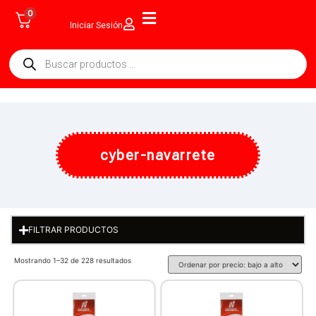
0
Iniciar Sesión
cyber-navarrete
FILTRAR PRODUCTOS
Mostrando 1–32 de 228 resultados