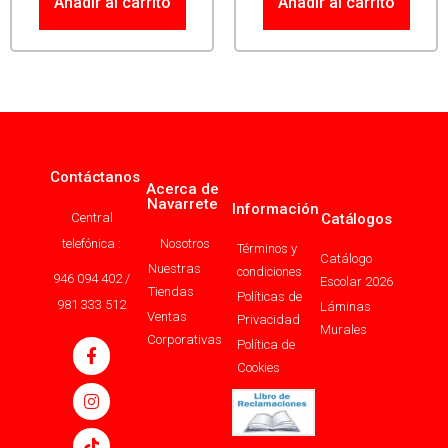
Añadir al carrito
Añadir al carrito
Contáctanos
Acerca de
Navarrete
Información
Central
Catálogos
telefónica :
Nosotros
Términos y
Catálogo
Nuestras
condiciones
946 094 402 /
Escolar 2026
Tiendas
Políticas de
981 333 512
Láminas
Ventas
Privacidad
Murales
Corporativas
Política de
Cookies