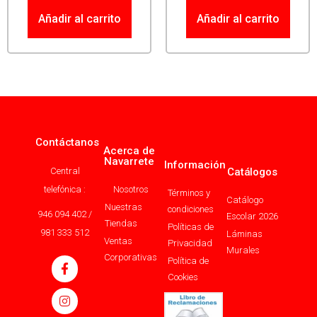
Añadir al carrito
Añadir al carrito
Contáctanos
Acerca de
Navarrete
Información
Central
Catálogos
telefónica :
Nosotros
Términos y
Catálogo
Nuestras
condiciones
946 094 402 /
Escolar 2026
Tiendas
Políticas de
981 333 512
Láminas
Ventas
Privacidad
Murales
Corporativas
Política de
Cookies