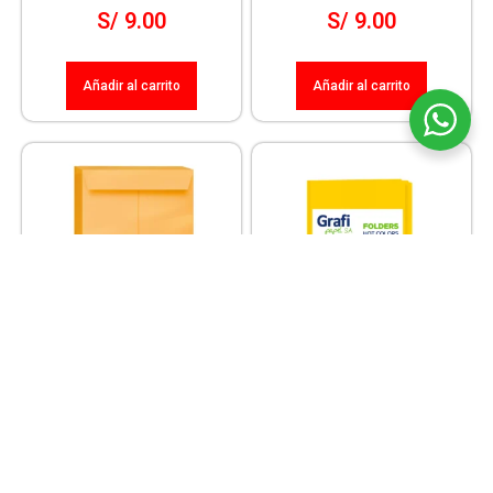
S/
9.00
S/
9.00
Añadir al carrito
Añadir al carrito
GRAFIPAPEL
GRAFIPAPEL
SOBRE MANILA A-4 75GR
FILE MANILA A-4 COLOR AMARILLO
BLSX50UND – GRAFIPAPEL
PAQX25 UND – GRAFIPAPEL
S/
11.20
S/
13.50