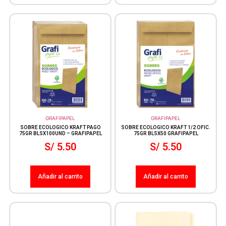
GRAFIPAPEL
GRAFIPAPEL
SOBRE ECOLOGICO KRAFT PAGO
SOBRE ECOLOGICO KRAFT 1/2 OFIC.
75GR BLSX100UND – GRAFIPAPEL
75GR BLSX50 GRAFIPAPEL
S/
5.50
S/
5.50
Añadir al carrito
Añadir al carrito