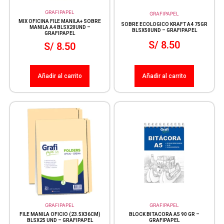
GRAFIPAPEL
GRAFIPAPEL
MIX OFICINA FILE MANILA+ SOBRE
SOBRE ECOLOGICO KRAFT A4 75GR
MANILA A4 BLSX20UND –
BLSX50UND – GRAFIPAPEL
GRAFIPAPEL
S/
8.50
S/
8.50
Añadir al carrito
Añadir al carrito
GRAFIPAPEL
GRAFIPAPEL
FILE MANILA OFICIO (23.5X36CM)
BLOCK BITACORA A5 90 GR –
BLSX25 UND – GRAFIPAPEL
GRAFIPAPEL