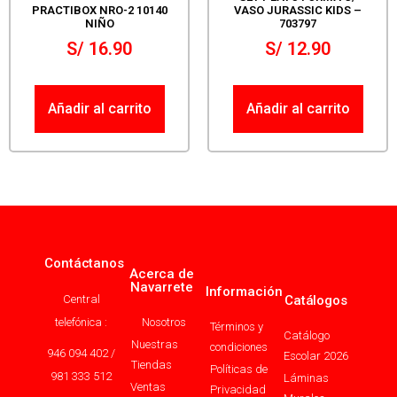
PRACTIBOX NRO-2 10140
VASO JURASSIC KIDS –
NIÑO
703797
S/
16.90
S/
12.90
Añadir al carrito
Añadir al carrito
Contáctanos
Acerca de
Navarrete
Información
Central
Catálogos
telefónica :
Nosotros
Términos y
Catálogo
Nuestras
condiciones
946 094 402 /
Escolar 2026
Tiendas
Políticas de
981 333 512
Láminas
Ventas
Privacidad