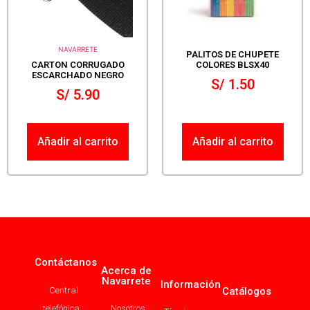
NAVARRETE
PALITOS DE CHUPETE
CARTON CORRUGADO
COLORES BLSX40
ESCARCHADO NEGRO
S/
1.50
S/
5.90
Añadir al carrito
Añadir al carrito
Contáctanos
Acerca de
Navarrete
Información
Central
Catálogos
telefónica :
Nosotros