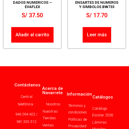
DADOS NUMERICOS –
ENSARTES DE NUMEROS
EVAFLEX
Y SIMBOLOS BW733
S/
37.50
S/
17.70
Añadir al carrito
Leer más
Contáctanos
Acerca de
Navarrete
Información
Central
Catálogos
telefónica :
Nosotros
Términos y
Catálogo
Nuestras
condiciones
946 094 402 /
Escolar 2026
Tiendas
Políticas de
981 333 512
Láminas
Ventas
Privacidad
Murales