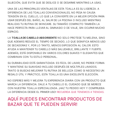
SUJECIÓN, QUE EVITA QUE SE DESLICE O SE DESARME MIENTRAS LA USAS.
UNA DE LAS PRINCIPALES VENTAJAS DE ESTA TOALLA ES SU LIGEREZA. A
DIFERENCIA DE LAS TOALLAS CONVENCIONALES, NO PESA NI CAUSA
TENSIÓN EN EL CUELLO, LO QUE LA CONVIERTE EN LA MEJOR OPCIÓN PARA
USAR DESPUÉS DEL BAÑO, AL SALIR DE LA PISCINA O INCLUSO MIENTRAS
REALIZAS TU RUTINA DE SKINCARE. SU TAMAÑO COMPACTO TAMBIÉN LA
HACE PERFECTA PARA LLEVAR AL GIMNASIO O DE VIAJE, SIN OCUPAR MUCHO
ESPACIO.
LA
TOALLA DE CABELLO ABSORBENTE
NO SOLO PROTEGE TU MELENA, SINO
QUE ADEMÁS REDUCE EL TIEMPO DE SECADO, LO QUE SIGNIFICA MENOS USO
DE SECADORAS Y, POR LO TANTO, MENOS EXPOSICIÓN AL CALOR. ESTO
AYUDA A MANTENER TU CABELLO MÁS SALUDABLE, BRILLANTE Y FUERTE.
ADEMÁS, ESTÁ DISPONIBLE EN VARIOS COLORES SUAVES Y ELEGANTES QUE
COMBINAN CON TU ESTILO PERSONAL.
SU DURABILIDAD ESTÁ GARANTIZADA: ES FÁCIL DE LAVAR, NO PIERDE FORMA
Y MANTIENE SU SUAVIDAD INCLUSO DESPUÉS DE MÚLTIPLES LAVADOS.
TANTO SI BUSCAS MEJORAR TU RUTINA DE BELLEZA COMO SI NECESITAS UN
REGALO ÚTIL Y PRÁCTICO, ESTA TOALLA ES UNA EXCELENTE ELECCIÓN.
NO ESPERES MÁS Y MEJORA TU EXPERIENCIA DIARIA CON UN PRODUCTO QUE
MARCA LA DIFERENCIA. DALE A TU CABELLO EL CUIDADO QUE SE MERECE
CON NUESTRA TOALLA ESPECIALIZADA. ¡HAZ TU PEDIDO HOY Y COMPRUEBA
LA DIFERENCIA DESDE EL PRIMER USO!
RECUERDA QUE TENEMOS 4 TIENDAS.
AQUÍ PUEDES ENCONTRAR PRODUCTOS DE
BAZAR QUE TE PUEDEN SERVIR!