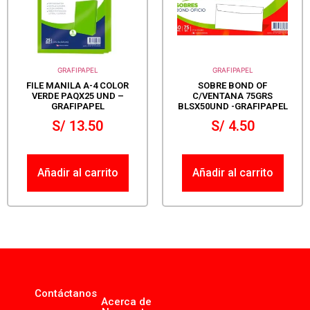
GRAFIPAPEL
GRAFIPAPEL
FILE MANILA A-4 COLOR
SOBRE BOND OF
VERDE PAQX25 UND –
C/VENTANA 75GRS
GRAFIPAPEL
BLSX50UND -GRAFIPAPEL
S/
13.50
S/
4.50
Añadir al carrito
Añadir al carrito
Contáctanos
Acerca de