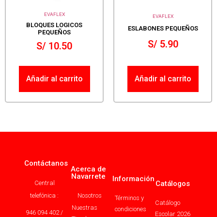
EVAFLEX
EVAFLEX
BLOQUES LOGICOS
ESLABONES PEQUEÑOS
PEQUEÑOS
S/
5.90
S/
10.50
Añadir al carrito
Añadir al carrito
Contáctanos
Acerca de
Navarrete
Información
Central
Catálogos
telefónica :
Nosotros
Términos y
Catálogo
Nuestras
condiciones
946 094 402 /
Escolar 2026