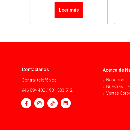
Leer más
Contáctanos
Acerca de Na
Central telefónica :
Nosotros
Nuestras Ti
946 094 402 / 981 333 512
Ventas Corp