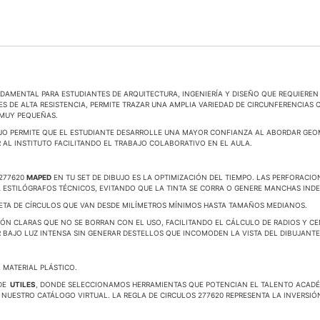
AMENTAL PARA ESTUDIANTES DE ARQUITECTURA, INGENIERÍA Y DISEÑO QUE REQUIEREN
LES DE ALTA RESISTENCIA, PERMITE TRAZAR UNA AMPLIA VARIEDAD DE CIRCUNFERENCIA
 MUY PEQUEÑAS.
UJO PERMITE QUE EL ESTUDIANTE DESARROLLE UNA MAYOR CONFIANZA AL ABORDAR GEOM
AL INSTITUTO FACILITANDO EL TRABAJO COLABORATIVO EN EL AULA.
 277620
MAPED
EN TU SET DE DIBUJO ES LA OPTIMIZACIÓN DEL TIEMPO. LAS PERFORACIO
 ESTILÓGRAFOS TÉCNICOS, EVITANDO QUE LA TINTA SE CORRA O GENERE MANCHAS INDE
TA DE CÍRCULOS QUE VAN DESDE MILÍMETROS MÍNIMOS HASTA TAMAÑOS MEDIANOS.
N CLARAS QUE NO SE BORRAN CON EL USO, FACILITANDO EL CÁLCULO DE RADIOS Y CE
BAJO LUZ INTENSA SIN GENERAR DESTELLOS QUE INCOMODEN LA VISTA DEL DIBUJANTE
 MATERIAL PLÁSTICO.
 DE
UTILES
, DONDE SELECCIONAMOS HERRAMIENTAS QUE POTENCIAN EL TALENTO ACADÉM
 NUESTRO CATÁLOGO VIRTUAL. LA REGLA DE CIRCULOS 277620 REPRESENTA LA INVERSIÓ