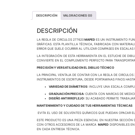
DESCRIPCIÓN
VALORACIONES (0)
DESCRIPCIÓN
LA REGLA DE CIRCULOS 277620
MAPED
ES UN INSTRUMENTO FUND
GRÁFICAS. ESTA PLANTILLA TÉCNICA, FABRICADA CON MATERIA
ERROR QUE SUELE OCURRIR AL UTILIZAR COMPASES EN ESCALAS
LA INTEGRACIÓN DE ESTA HERRAMIENTA EN EL ESTUCHE DE DIB
CONVIERTE EN EL COMPLEMENTO PERFECTO PARA TRANSPORTAR 
PRECISIÓN Y VERSATILIDAD EN EL DIBUJO TÉCNICO
LA PRINCIPAL VENTAJA DE CONTAR CON LA REGLA DE CIRCULOS
INSTRUMENTOS DE ESCRITURA, DESDE PORTAMINAS FINOS HASTA
VARIEDAD DE DIÁMETROS:
INCLUYE UNA ESCALA COMPLE
GRADUACIÓN PRECISA:
CUENTA CON MARCAS DE MEDICIÓ
DISEÑO ANTIRREFLEJO:
SU ACABADO PERMITE TRABAJAR 
MANTENIMIENTO Y CUIDADO DE TUS HERRAMIENTAS TÉCNICAS
EVITA EL USO DE SOLVENTES QUÍMICOS QUE PUEDAN OPACAR EL
ESTE PRODUCTO ES UNA PIEZA ESENCIAL EN NUESTRA SECCIÓN
CON OTROS ACCESORIOS DE LA MARCA
MAPED
DISPONIBLES EN
EN CADA ENTREGA TÉCNICA.