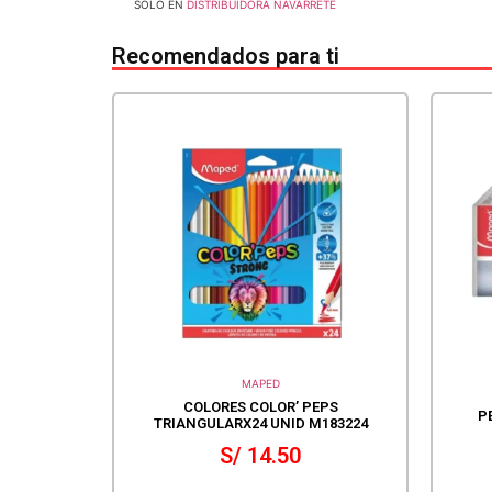
SOLO EN
DISTRIBUIDORA NAVARRETE
Recomendados para ti
MAPED
COLORES COLOR’ PEPS
P
TRIANGULARX24 UNID M183224
S/
14.50