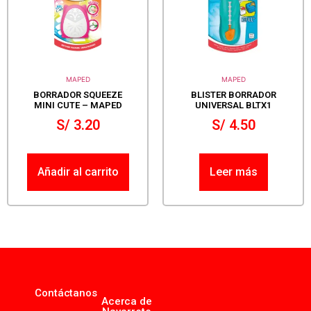
MAPED
MAPED
BORRADOR SQUEEZE
BLISTER BORRADOR
MINI CUTE – MAPED
UNIVERSAL BLTX1
S/
3.20
S/
4.50
Añadir al carrito
Leer más
Contáctanos
Acerca de