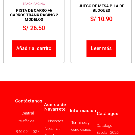
TRACK RACING
JUEGO DE MESA PILA DE
PISTA DE CARRO +6
BLOQUES
CARROS TRANK RACING 2
S/
10.90
MODELOS
S/
26.50
Añadir al carrito
Leer más
Contáctanos
Acerca de
Navarrete
Información
Central
Catálogos
telefónica :
Nosotros
Términos y
Catálogo
Nuestras
condiciones
946 094 402 /
Escolar 2026