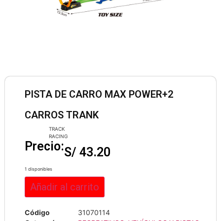
PISTA DE CARRO MAX POWER+2
CARROS TRANK
TRACK
RACING
Precio:
S/
43.20
1 disponibles
Añadir al carrito
Código
31070114