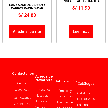
PISTA DE AUTOS BASICA
LANZADOR DE CARRO+6
S/
11.90
CARROS RACING-CAR
S/
24.80
Añadir al carrito
Leer más
Contáctanos
Acerca de
Navarrete
Información
Central
Catálogos
telefónica :
Nosotros
Términos y
Catálogo
Nuestras
condiciones
946 094 402 /
Escolar 2026
Tiendas
Políticas de
981 333 512
Láminas
Ventas
Privacidad