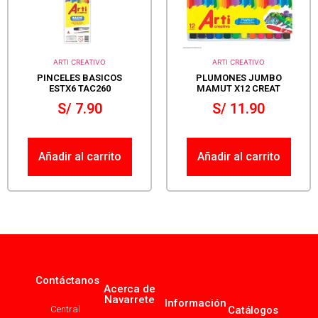
ARTI CREATIVO
ARTI CREATIVO
PINCELES BASICOS
PLUMONES JUMBO
ESTX6 TAC260
MAMUT X12 CREAT
S/
7.90
S/
11.90
Añadir al carrito
Añadir al carrito
Contáctanos
Acerca de
Navarrete
Información
Central
Catálogos