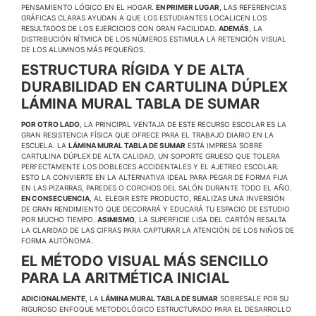
PENSAMIENTO LÓGICO EN EL HOGAR.
EN PRIMER LUGAR
, LAS REFERENCIAS
GRÁFICAS CLARAS AYUDAN A QUE LOS ESTUDIANTES LOCALICEN LOS
RESULTADOS DE LOS EJERCICIOS CON GRAN FACILIDAD.
ADEMÁS
, LA
DISTRIBUCIÓN RÍTMICA DE LOS NÚMEROS ESTIMULA LA RETENCIÓN VISUAL
DE LOS ALUMNOS MÁS PEQUEÑOS.
ESTRUCTURA RÍGIDA Y DE ALTA
DURABILIDAD EN CARTULINA DÚPLEX
LÁMINA MURAL TABLA DE SUMAR
POR OTRO LADO
, LA PRINCIPAL VENTAJA DE ESTE RECURSO ESCOLAR ES LA
GRAN RESISTENCIA FÍSICA QUE OFRECE PARA EL TRABAJO DIARIO EN LA
ESCUELA. LA
LÁMINA MURAL TABLA DE SUMAR
ESTÁ IMPRESA SOBRE
CARTULINA DÚPLEX DE ALTA CALIDAD, UN SOPORTE GRUESO QUE TOLERA
PERFECTAMENTE LOS DOBLECES ACCIDENTALES Y EL AJETREO ESCOLAR.
ESTO LA CONVIERTE EN LA ALTERNATIVA IDEAL PARA PEGAR DE FORMA FIJA
EN LAS PIZARRAS, PAREDES O CORCHOS DEL SALÓN DURANTE TODO EL AÑO.
EN CONSECUENCIA
, AL ELEGIR ESTE PRODUCTO, REALIZAS UNA INVERSIÓN
DE GRAN RENDIMIENTO QUE DECORARÁ Y EDUCARÁ TU ESPACIO DE ESTUDIO
POR MUCHO TIEMPO.
ASIMISMO
, LA SUPERFICIE LISA DEL CARTÓN RESALTA
LA CLARIDAD DE LAS CIFRAS PARA CAPTURAR LA ATENCIÓN DE LOS NIÑOS DE
FORMA AUTÓNOMA.
EL MÉTODO VISUAL MÁS SENCILLO
PARA LA ARITMÉTICA INICIAL
ADICIONALMENTE
, LA
LÁMINA MURAL TABLA DE SUMAR
SOBRESALE POR SU
RIGUROSO ENFOQUE METODOLÓGICO ESTRUCTURADO PARA EL DESARROLLO