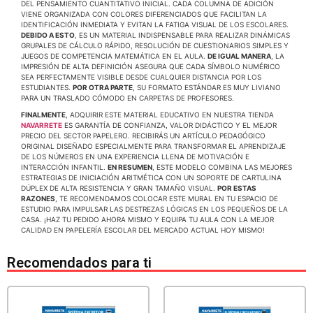
DEL PENSAMIENTO CUANTITATIVO INICIAL. CADA COLUMNA DE ADICIÓN
VIENE ORGANIZADA CON COLORES DIFERENCIADOS QUE FACILITAN LA
IDENTIFICACIÓN INMEDIATA Y EVITAN LA FATIGA VISUAL DE LOS ESCOLARES.
DEBIDO A ESTO
, ES UN MATERIAL INDISPENSABLE PARA REALIZAR DINÁMICAS
GRUPALES DE CÁLCULO RÁPIDO, RESOLUCIÓN DE CUESTIONARIOS SIMPLES Y
JUEGOS DE COMPETENCIA MATEMÁTICA EN EL AULA.
DE IGUAL MANERA
, LA
IMPRESIÓN DE ALTA DEFINICIÓN ASEGURA QUE CADA SÍMBOLO NUMÉRICO
SEA PERFECTAMENTE VISIBLE DESDE CUALQUIER DISTANCIA POR LOS
ESTUDIANTES.
POR OTRA PARTE
, SU FORMATO ESTÁNDAR ES MUY LIVIANO
PARA UN TRASLADO CÓMODO EN CARPETAS DE PROFESORES.
FINALMENTE
, ADQUIRIR ESTE MATERIAL EDUCATIVO EN NUESTRA TIENDA
NAVARRETE
ES GARANTÍA DE CONFIANZA, VALOR DIDÁCTICO Y EL MEJOR
PRECIO DEL SECTOR PAPELERO. RECIBIRÁS UN ARTÍCULO PEDAGÓGICO
ORIGINAL DISEÑADO ESPECIALMENTE PARA TRANSFORMAR EL APRENDIZAJE
DE LOS NÚMEROS EN UNA EXPERIENCIA LLENA DE MOTIVACIÓN E
INTERACCIÓN INFANTIL.
EN RESUMEN
, ESTE MODELO COMBINA LAS MEJORES
ESTRATEGIAS DE INICIACIÓN ARITMÉTICA CON UN SOPORTE DE CARTULINA
DÚPLEX DE ALTA RESISTENCIA Y GRAN TAMAÑO VISUAL.
POR ESTAS
RAZONES
, TE RECOMENDAMOS COLOCAR ESTE MURAL EN TU ESPACIO DE
ESTUDIO PARA IMPULSAR LAS DESTREZAS LÓGICAS EN LOS PEQUEÑOS DE LA
CASA. ¡HAZ TU PEDIDO AHORA MISMO Y EQUIPA TU AULA CON LA MEJOR
CALIDAD EN PAPELERÍA ESCOLAR DEL MERCADO ACTUAL HOY MISMO!
Recomendados para ti