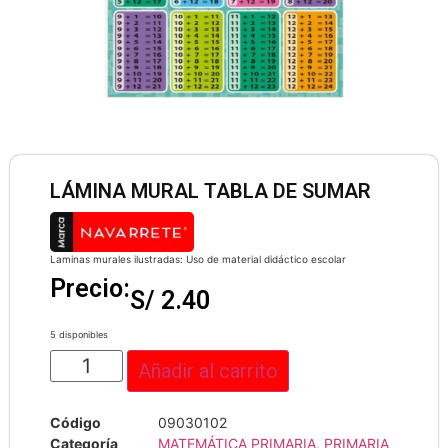
LÁMINA MURAL TABLA DE SUMAR
Laminas murales ilustradas: Uso de material didáctico escolar
Precio:
S/
2.40
5 disponibles
Añadir al carrito
Código
09030102
Categoría
MATEMÁTICA PRIMARIA
,
PRIMARIA