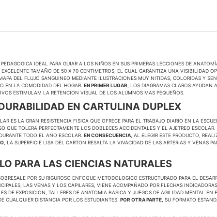
 PEDAGOGICA IDEAL PARA GUIAR A LOS NIÑOS EN SUS PRIMERAS LECCIONES DE ANATOMÍ
 EXCELENTE TAMAÑO DE 50 X 70 CENTIMETROS, EL CUAL GARANTIZA UNA VISIBILIDAD O
PA DEL FLUJO SANGUINEO MEDIANTE ILUSTRACIONES MUY NITIDAS, COLORIDAS Y SENCI
ICO EN LA COMODIDAD DEL HOGAR.
EN PRIMER LUGAR
, LOS DIAGRAMAS CLAROS AYUDAN A
TIVOS ESTIMULAM LA RETENCION VISUAL DE LOS ALUMNOS MAS PEQUEÑOS.
 DURABILIDAD EN CARTULINA DUPLEX
OLAR ES LA GRAN RESISTENCIA FISICA QUE OFRECE PARA EL TRABAJO DIARIO EN LA ESCUE
SO QUE TOLERA PERFECTAMENTE LOS DOBLECES ACCIDENTALES Y EL AJETREO ESCOLAR. E
N DURANTE TODO EL AÑO ESCOLAR.
EN CONSECUENCIA
, AL ELEGIR ESTE PRODUCTO, REA
MO
, LA SUPERFICIE LISA DEL CARTON RESALTA LA VIVACIDAD DE LAS ARTERIAS Y VENAS 
LO PARA LAS CIENCIAS NATURALES
OBRESALE POR SU RIGUROSO ENFOQUE METODOLOGICO ESTRUCTURADO PARA EL DESARR
CIPALES, LAS VENAS Y LOS CAPILARES, VIENE ACOMPAÑADO POR FLECHAS INDICADORAS
ES DE EXPOSICION, TALLERES DE ANATOMIA BASICA Y JUEGOS DE AGILIDAD MENTAL EN 
E CUALQUIER DISTANCIA POR LOS ESTUDIANTES.
POR OTRA PARTE
, SU FORMATO ESTAN