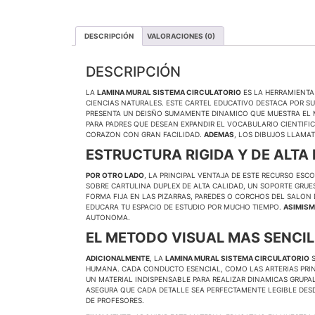
DESCRIPCIÓN
VALORACIONES (0)
DESCRIPCIÓN
LA
LAMINA MURAL SISTEMA CIRCULATORIO
ES LA HERRAMIENTA
CIENCIAS NATURALES. ESTE CARTEL EDUCATIVO DESTACA POR SU
PRESENTA UN DEISÑO SUMAMENTE DINAMICO QUE MUESTRA EL MA
PARA PADRES QUE DESEAN EXPANDIR EL VOCABULARIO CIENTIF
CORAZON CON GRAN FACILIDAD.
ADEMAS
, LOS DIBUJOS LLAMA
ESTRUCTURA RIGIDA Y DE ALTA
POR OTRO LADO
, LA PRINCIPAL VENTAJA DE ESTE RECURSO ESC
SOBRE CARTULINA DUPLEX DE ALTA CALIDAD, UN SOPORTE GRUE
FORMA FIJA EN LAS PIZARRAS, PAREDES O CORCHOS DEL SALO
EDUCARA TU ESPACIO DE ESTUDIO POR MUCHO TIEMPO.
ASIMIS
AUTONOMA.
EL METODO VISUAL MAS SENCIL
ADICIONALMENTE
, LA
LAMINA MURAL SISTEMA CIRCULATORIO
S
HUMANA. CADA CONDUCTO ESENCIAL, COMO LAS ARTERIAS PRIN
UN MATERIAL INDISPENSABLE PARA REALIZAR DINAMICAS GRUPAL
ASEGURA QUE CADA DETALLE SEA PERFECTAMENTE LEGIBLE DESD
DE PROFESORES.