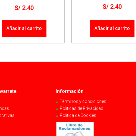
S/
2.40
S/
2.40
Añadir al carrito
Añadir al carrito
varrete
Información
Términos y condiciones
endas
Políticas de Privacidad
orativas
Política de Cookies