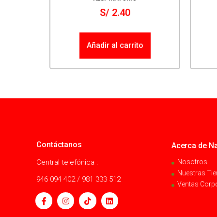
S/
2.40
Añadir al carrito
Contáctanos
Acerca de Na
Central telefónica :
Nosotros
Nuestras Ti
946 094 402 / 981 333 512
Ventas Corp