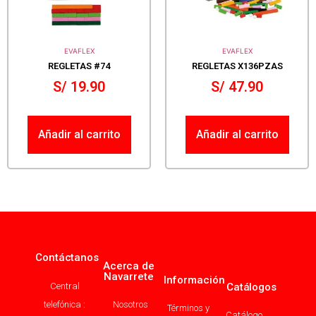
EVAFLEX
EVAFLEX
REGLETAS #74
REGLETAS X136PZAS
S/
19.90
S/
47.90
Añadir al carrito
Añadir al carrito
Contáctanos
Acerca de
Navarrete
Información
Central
Catálogos
telefónica :
Nosotros
Términos y
Catálogo