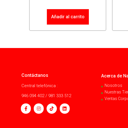
Añadir al carrito
Contáctanos
Acerca de Na
Central telefónica :
Nosotros
Nuestras Ti
946 094 402 / 981 333 512
Ventas Corp