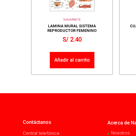
NAVARRETE
LAMINA MURAL SISTEMA
CU
REPRODUCTOR FEMENINO
S/
2.40
Añadir al carrito
Contáctanos
Acerca de Na
Central telefónica :
Nosotros