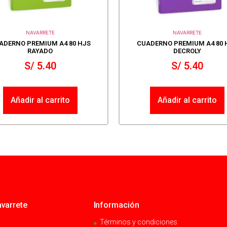
NAVARRETE
NAVARRETE
ADERNO PREMIUM A4 80 HJS
CUADERNO PREMIUM A4 80 
RAYADO
DECROLY
S/
5.40
S/
5.40
Añadir al carrito
Añadir al carrito
varrete
Información
Términos y condiciones