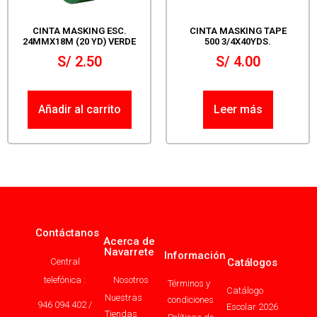
CINTA MASKING ESC.
CINTA MASKING TAPE
24MMX18M (20 YD) VERDE
500 3/4X40YDS.
S/
2.50
S/
4.00
Añadir al carrito
Leer más
Contáctanos
Acerca de
Navarrete
Información
Central
Catálogos
telefónica :
Nosotros
Términos y
Catálogo
Nuestras
condiciones
946 094 402 /
Escolar 2026
Tiendas