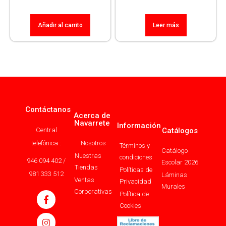
Añadir al carrito
Leer más
Contáctanos
Acerca de
Navarrete
Información
Central
Catálogos
telefónica :
Nosotros
Términos y
Catálogo
Nuestras
condiciones
946 094 402 /
Escolar 2026
Tiendas
Políticas de
981 333 512
Láminas
Ventas
Privacidad
Murales
Corporativas
Política de
Cookies