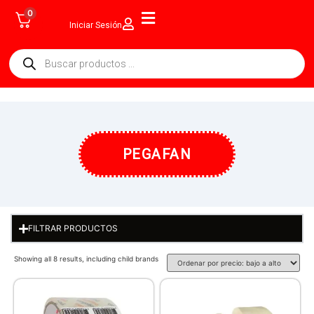
0
Iniciar Sesión
PEGAFAN
FILTRAR PRODUCTOS
Showing all 8 results, including child brands