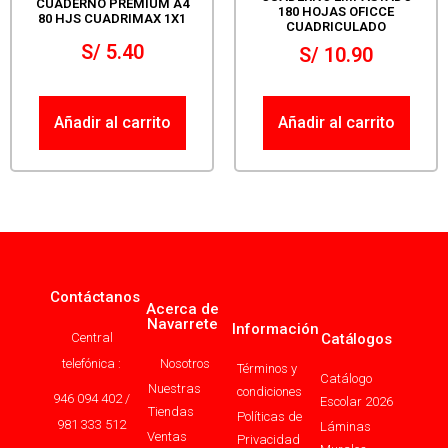
CUADERNO PREMIUM A4
180 HOJAS OFICCE
80 HJS CUADRIMAX 1X1
CUADRICULADO
S/
5.40
S/
10.90
Añadir al carrito
Añadir al carrito
Contáctanos
Acerca de
Navarrete
Información
Central
Catálogos
telefónica :
Nosotros
Términos y
Catálogo
Nuestras
condiciones
946 094 402 /
Escolar 2026
Tiendas
Políticas de
981 333 512
Láminas
Ventas
Privacidad