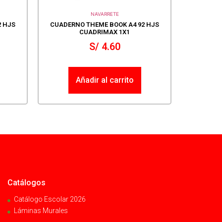
NAVARRETE
2 HJS
CUADERNO THEME BOOK A4 92 HJS
CUADRIMAX 1X1
S/
4.60
Añadir al carrito
Catálogos
Catálogo Escolar 2026
Láminas Murales