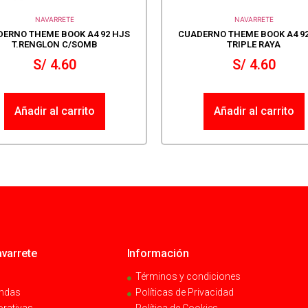
NAVARRETE
NAVARRETE
ERNO THEME BOOK A4 92 HJS
CUADERNO THEME BOOK A4 9
T.RENGLON C/SOMB
TRIPLE RAYA
S/
4.60
S/
4.60
Añadir al carrito
Añadir al carrito
varrete
Información
Términos y condiciones
endas
Políticas de Privacidad
orativas
Política de Cookies