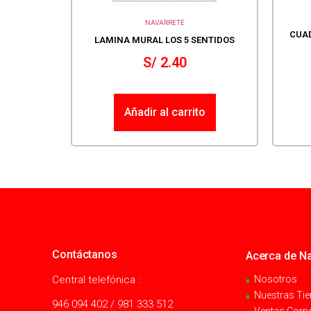
NAVARRETE
CUAD
LAMINA MURAL LOS 5 SENTIDOS
S/
2.40
Añadir al carrito
Contáctanos
Acerca de Na
Central telefónica :
Nosotros
Nuestras Ti
946 094 402 / 981 333 512
Ventas Corp