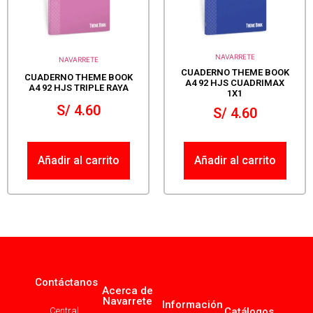
NAVARRETE
NAVARRETE
CUADERNO THEME BOOK
CUADERNO THEME BOOK
A4 92 HJS CUADRIMAX
A4 92 HJS TRIPLE RAYA
1X1
S/
4.60
S/
4.60
Añadir al carrito
Añadir al carrito
Contáctanos
Acerca de
Navarrete
Información
Central
Catálogos