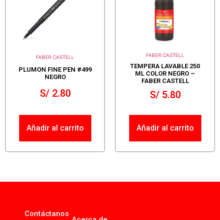
FABER CASTELL
FABER CASTELL
TEMPERA LAVABLE 250
PLUMON FINE PEN #499
ML COLOR NEGRO –
NEGRO
FABER CASTELL
S/
2.80
S/
5.80
Añadir al carrito
Añadir al carrito
Contáctanos
Acerca de