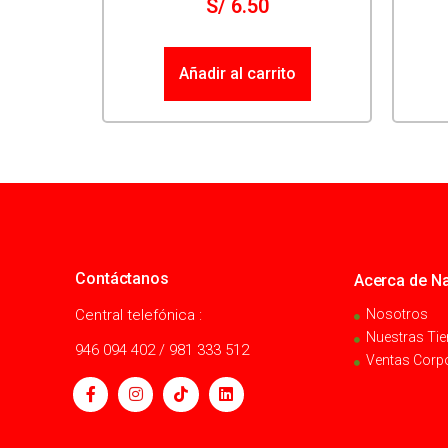
S/
6.50
Añadir al carrito
Contáctanos
Acerca de Na
Central telefónica :
Nosotros
Nuestras Ti
946 094 402 / 981 333 512
Ventas Corp