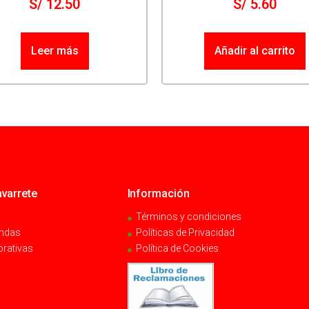
S/
12.50
S/
5.60
Leer más
Añadir al carrito
varrete
Información
Términos y condiciones
endas
Políticas de Privacidad
orativas
Política de Cookies