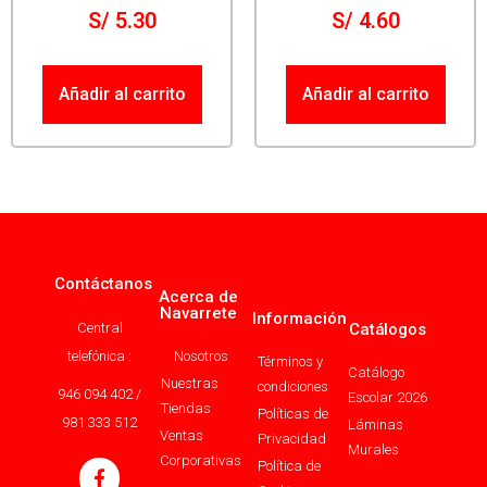
S/
5.30
S/
4.60
Añadir al carrito
Añadir al carrito
Contáctanos
Acerca de
Navarrete
Información
Central
Catálogos
telefónica :
Nosotros
Términos y
Catálogo
Nuestras
condiciones
946 094 402 /
Escolar 2026
Tiendas
Políticas de
981 333 512
Láminas
Ventas
Privacidad
Murales
Corporativas
Política de