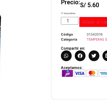
Precio:
S/
5.60
17 disponibles
Añadir al ca
Código
01342016
Categoría
TEMPERAS 
Compartir en:
Aceptamos: