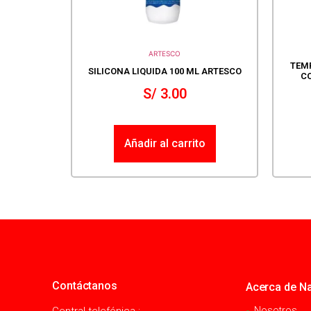
ARTESCO
TEMP
SILICONA LIQUIDA 100 ML ARTESCO
CO
S/
3.00
Añadir al carrito
Contáctanos
Acerca de Na
Central telefónica :
Nosotros