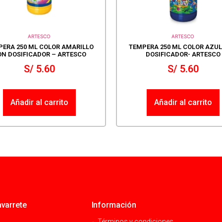
ARTESCO
ARTESCO
ERA 250 ML COLOR AMARILLO
TEMPERA 250 ML COLOR AZU
N DOSIFICADOR – ARTESCO
DOSIFICADOR- ARTESCO
S/
5.60
S/
5.60
Añadir al carrito
Añadir al carrito
varrete
Información
Términos y condiciones