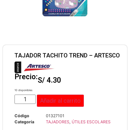
TAJADOR TACHITO TREND – ARTESCO
Precio:
S/
4.30
10 disponibles
Añadir al carrito
Código
01327101
Categoría
TAJADORES
,
ÚTILES ESCOLARES