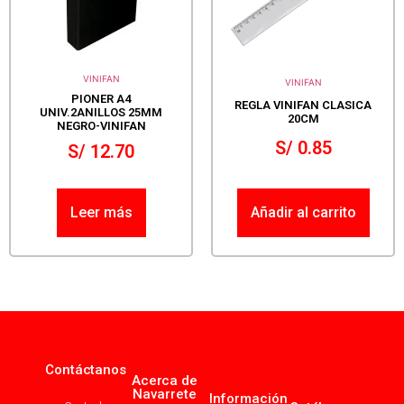
VINIFAN
VINIFAN
PIONER A4
REGLA VINIFAN CLASICA
UNIV.2ANILLOS 25MM
20CM
NEGRO-VINIFAN
S/
0.85
S/
12.70
Leer más
Añadir al carrito
Contáctanos
Acerca de
Navarrete
Información