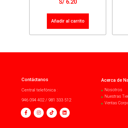
S/
6.20
Añadir al carrito
Contáctanos
Acerca de Na
Central telefónica :
Nosotros
Nuestras Ti
946 094 402 / 981 333 512
Ventas Corp