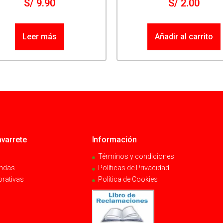
S/
9.90
S/
2.00
Leer más
Añadir al carrito
varrete
Información
Términos y condiciones
endas
Políticas de Privacidad
orativas
Política de Cookies