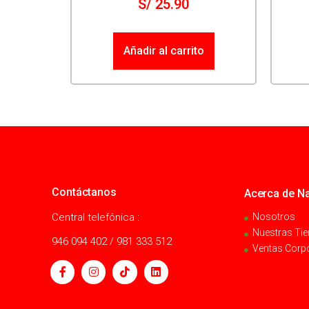
S/
25.90
Añadir al carrito
Contáctanos
Acerca de Na
Central telefónica :
Nosotros
Nuestras Ti
946 094 402 / 981 333 512
Ventas Corp