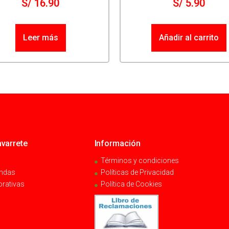
S/
16.90
S/
5.90
Leer más
Añadir al carrito
varrete
Información
Términos y condiciones
endas
Políticas de Privacidad
orativas
Política de Cookies