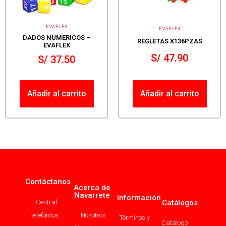
EVAFLEX
EVAFLEX
DADOS NUMERICOS –
REGLETAS X136PZAS
EVAFLEX
S/
47.90
S/
37.50
Añadir al carrito
Añadir al carrito
Contáctanos
Acerca de
Navarrete
Información
Central
Catálogos
telefónica :
Nosotros
Términos y
Catálogo