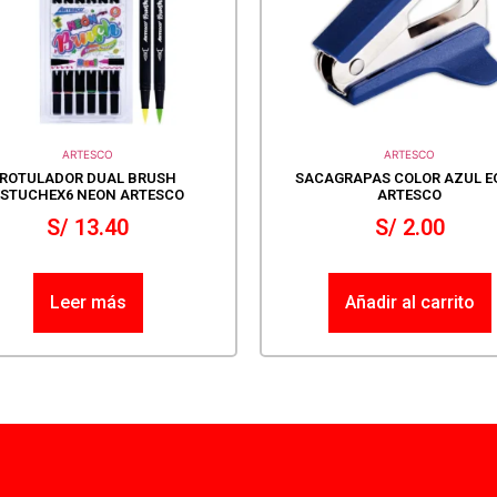
ARTESCO
ARTESCO
ROTULADOR DUAL BRUSH
SACAGRAPAS COLOR AZUL E
ESTUCHEX6 NEON ARTESCO
ARTESCO
S/
13.40
S/
2.00
Leer más
Añadir al carrito