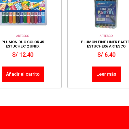
ARTESCO
ARTESCO
PLUMON DUO COLOR 45
PLUMON FINE LINER PAST
ESTUCHEX12 UNID.
ESTUCHEX6 ARTESCO
S/
12.40
S/
6.40
Añadir al carrito
Leer más