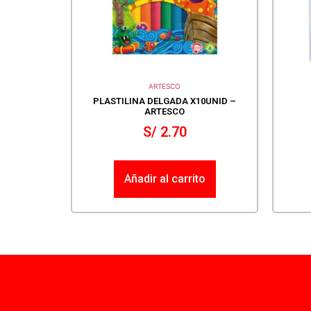
ARTESCO
PLASTILINA DELGADA X10UNID –
ARTESCO
S/
2.70
Añadir al carrito