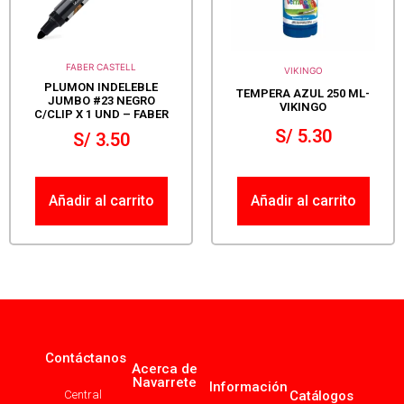
FABER CASTELL
VIKINGO
PLUMON INDELEBLE
TEMPERA AZUL 250 ML-
JUMBO #23 NEGRO
VIKINGO
C/CLIP X 1 UND – FABER
S/
5.30
S/
3.50
Añadir al carrito
Añadir al carrito
Contáctanos
Acerca de
Navarrete
Información
Central
Catálogos