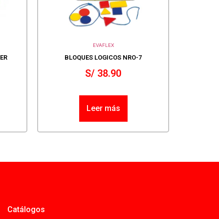
EVAFLEX
PER
BLOQUES LOGICOS NRO-7
S/
38.90
Leer más
Catálogos