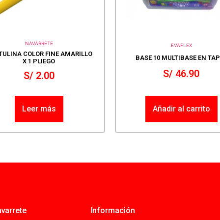
NAVARRETE
EVAFLEX
TULINA COLOR FINE AMARILLO
BASE 10 MULTIBASE EN TA
X 1 PLIEGO
S/
46.90
S/
2.00
Leer más
Añadir al carrito
varrete
Información