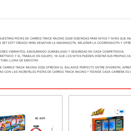
ESTRAS PISTAS DE CARROS TRACK RACING 2026! DISE?ADAS PARA NI?OS Y NI?AS QUE AM
A SET EST? CREADO PARA DESAFIAR LA IMAGINACI?N, MEJORAR LA COORDINACI?N Y OF
OLORES VIBRANTES, ASEGURANDO DURABILIDAD Y SEGURIDAD EN CADA COMPETENCIA.
RAT?GICO Y EL TRABAJO EN EQUIPO, YA QUE LOS NI?OS PUEDEN DISE?AR SUS PROPIAS C
NTURA LLENA DE EMOCI?N!
DE CARROS TRACK RACING 2026 OFRECEN EL BALANCE PERFECTO ENTRE DIVERSI?N, APREN
IDAD CON LAS INCRE?BLES PISTAS DE CARROS TRACK RACING ? ?DONDE CADA CARRERA ES