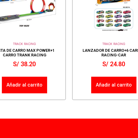
TRACK RACING
TRACK RACING
STA DE CARRO MAX POWER+1
LANZADOR DE CARRO+6 CAR
CARRO TRANK RACING
RACING-CAR
S/
38.20
S/
24.80
Añadir al carrito
Añadir al carrito