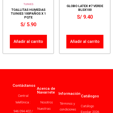
TUINIES
GLOBO LATEX #7 VERDE
TOALLITAS HUMEDAS
BLSX100
TUINIES 100PAÑOS X 1
S/
9.40
PQTE
S/
5.90
Añadir al carrito
Añadir al carrito
Contáctanos
Acerca de
Navarrete
Información
Central
Catálogos
telefónica :
Nosotros
Términos y
Catálogo
Nuestras
condiciones
946 094 402 /
Escolar 2026