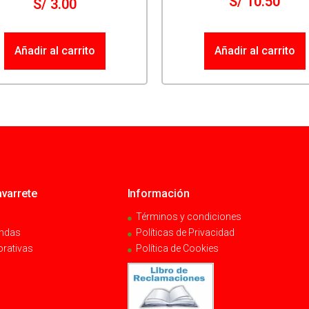
S/
10.50
S/
3.00
Añadir al carrito
Añadir al carrito
varrete
Información
Términos y condiciones
endas
Políticas de Privacidad
orativas
Política de Cookies