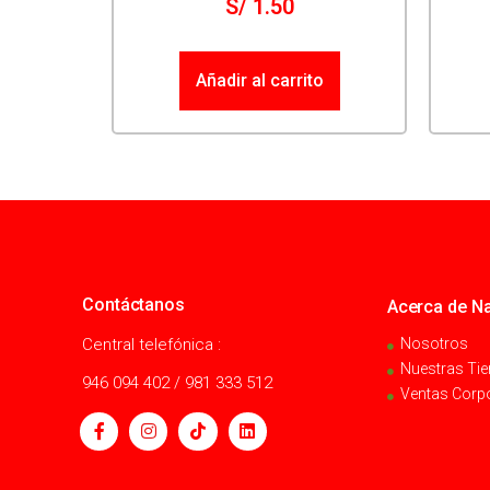
S/
1.50
Añadir al carrito
Contáctanos
Acerca de Na
Central telefónica :
Nosotros
Nuestras Ti
946 094 402 / 981 333 512
Ventas Corp