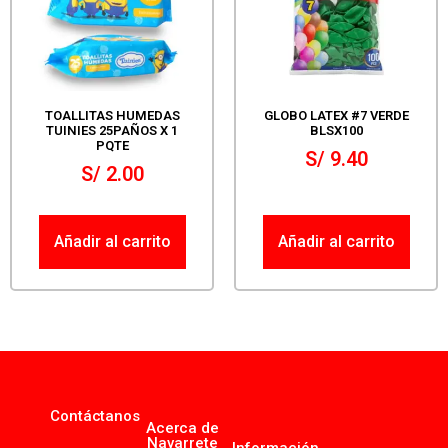
TOALLITAS HUMEDAS
GLOBO LATEX #7 VERDE
TUINIES 25PAÑOS X 1
BLSX100
PQTE
S/
9.40
S/
2.00
Añadir al carrito
Añadir al carrito
Contáctanos
Acerca de
Navarrete