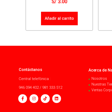
S/
3.00
Añadir al carrito
Contáctanos
Acerca de Na
Central telefónica :
Nosotros
Nuestras Ti
946 094 402 / 981 333 512
Ventas Corp