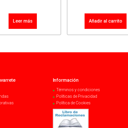
Leer más
Añadir al carrito
varrete
Información
Términos y condiciones
endas
Políticas de Privacidad
orativas
Política de Cookies