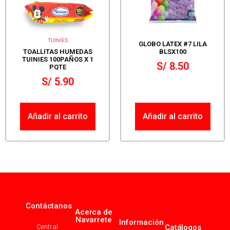
TUINIES
GLOBO LATEX #7 LILA
TOALLITAS HUMEDAS
BLSX100
TUINIES 100PAÑOS X 1
S/
8.50
PQTE
S/
5.90
Añadir al carrito
Añadir al carrito
Contáctanos
Acerca de
Navarrete
Información
Central
Catálogos