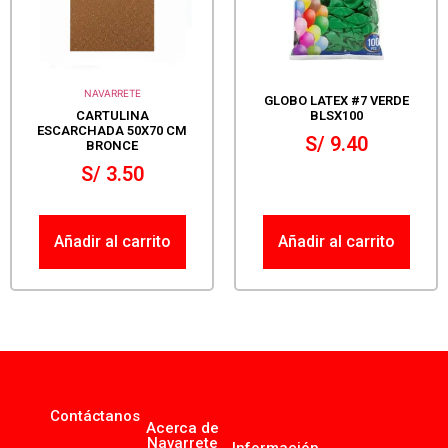
NAVARRETE
GLOBO LATEX #7 VERDE
CARTULINA
BLSX100
ESCARCHADA 50X70 CM
S/
9.40
BRONCE
S/
3.50
Añadir al carrito
Añadir al carrito
Contáctanos
Acerca de
Navarrete